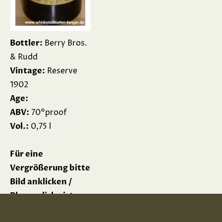
Bottler:
Berry Bros.
& Rudd
Vintage:
Reserve
1902
Age:
ABV:
70°proof
Vol.:
0,75 l
Für eine
Vergrößerung bitte
Bild anklicken /
Please click picture
for enlargement