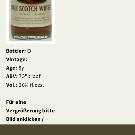
Bottler:
O
Vintage:
Age:
8y
ABV:
70°proof
⅔
Vol.:
26
fl.ozs.
Für eine
Vergrößerung bitte
Bild anklicken /
Please click picture