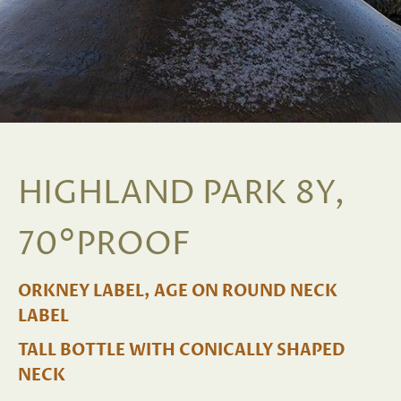
HIGHLAND PARK 8Y,
70°PROOF
ORKNEY LABEL, AGE ON ROUND NECK
LABEL
TALL BOTTLE WITH CONICALLY SHAPED
NECK