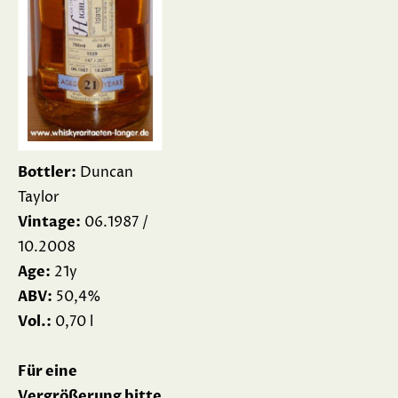
Bottler:
Duncan
Taylor
Vintage:
06.1987 /
10.2008
Age:
21y
ABV:
50,4%
Vol.:
0,70 l
Für eine
Vergrößerung bitte