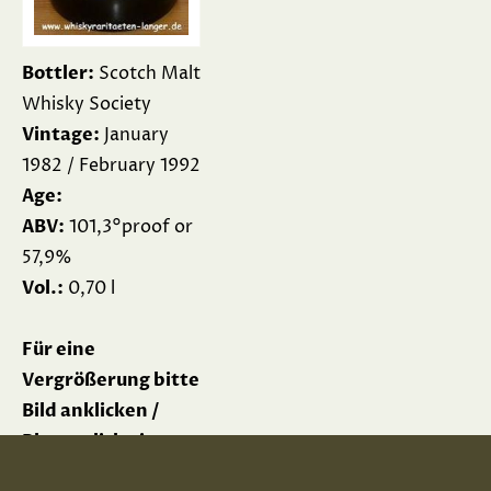
Bottler:
Scotch Malt
Whisky Society
Vintage:
January
1982 / February 1992
Age:
ABV:
101,3°proof or
57,9%
Vol.:
0,70 l
Für eine
Vergrößerung bitte
Bild anklicken /
Please click picture
for enlargement