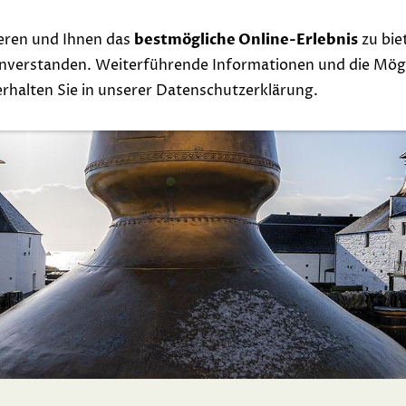
eren und Ihnen das
bestmögliche Online-Erlebnis
zu bie
Whisky
Events
Links
Contact
Exclu
einverstanden. Weiterführende Informationen und die Mögl
 erhalten Sie in unserer Datenschutzerklärung.