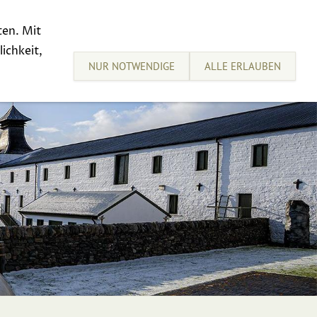
ten. Mit
sive Tastings
Sell your Whisky
ichkeit,
NUR NOTWENDIGE
ALLE ERLAUBEN