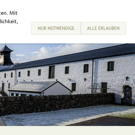
ten. Mit
sive Tastings
Sell your Whisky
ichkeit,
NUR NOTWENDIGE
ALLE ERLAUBEN