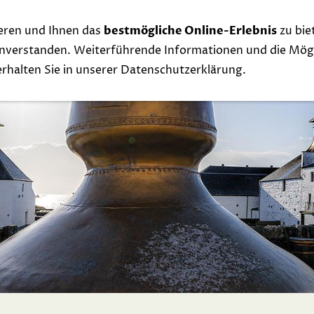
eren und Ihnen das
bestmögliche Online-Erlebnis
zu bie
Whisky
Events
Links
Contact
Exclu
einverstanden. Weiterführende Informationen und die Mögl
 erhalten Sie in unserer Datenschutzerklärung.