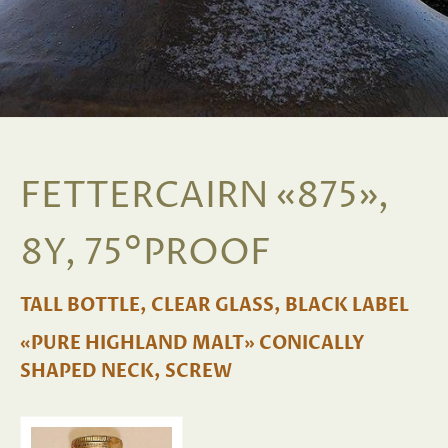
FETTERCAIRN «875»,
8Y, 75°PROOF
TALL BOTTLE, CLEAR GLASS, BLACK LABEL
«PURE HIGHLAND MALT» CONICALLY
SHAPED NECK, SCREW