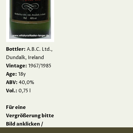
Bottler:
A.B.C. Ltd.,
Dundalk, Ireland
Vintage:
1967/1985
Age:
18y
ABV:
40,0%
Vol.:
0,75 l
Für eine
Vergrößerung bitte
Bild anklicken /
Please click picture