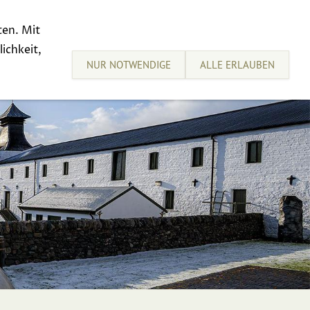
ten. Mit
sive Tastings
Sell your Whisky
ichkeit,
NUR NOTWENDIGE
ALLE ERLAUBEN