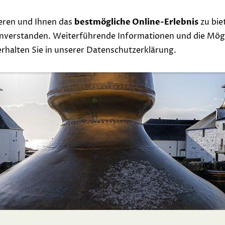
eren und Ihnen das
bestmögliche Online-Erlebnis
zu bie
Whisky
Events
Links
Contact
Exclu
einverstanden. Weiterführende Informationen und die Mögl
 erhalten Sie in unserer Datenschutzerklärung.