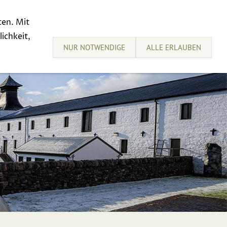
ten. Mit
sive Tastings
Sell your Whisky
ichkeit,
NUR NOTWENDIGE
ALLE ERLAUBEN