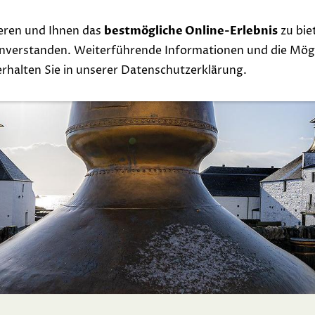
eren und Ihnen das
bestmögliche Online-Erlebnis
zu bie
Whisky
Events
Links
Contact
Exclu
einverstanden. Weiterführende Informationen und die Mögl
 erhalten Sie in unserer Datenschutzerklärung.