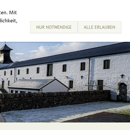
ten. Mit
sive Tastings
Sell your Whisky
ichkeit,
NUR NOTWENDIGE
ALLE ERLAUBEN