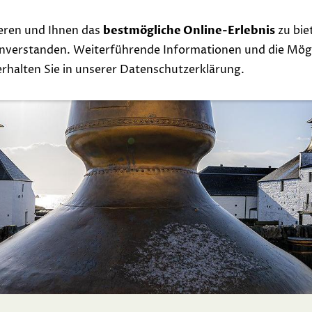
eren und Ihnen das
bestmögliche Online-Erlebnis
zu bie
Whisky
Events
Links
Contact
Exclu
einverstanden. Weiterführende Informationen und die Mögl
 erhalten Sie in unserer Datenschutzerklärung.