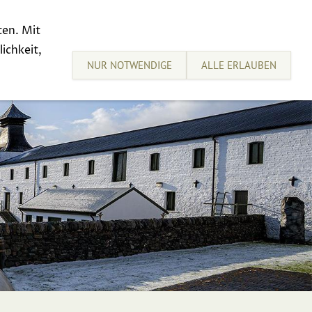
ten. Mit
sive Tastings
Sell your Whisky
ichkeit,
NUR NOTWENDIGE
ALLE ERLAUBEN