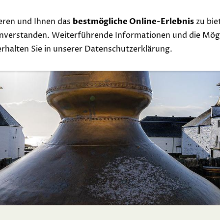
eren und Ihnen das
bestmögliche Online-Erlebnis
zu bie
Whisky
Events
Links
Contact
Exclu
einverstanden. Weiterführende Informationen und die Mögl
 erhalten Sie in unserer Datenschutzerklärung.