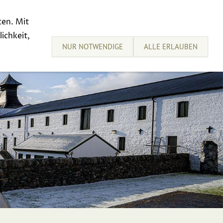
ten. Mit
sive Tastings
Sell your Whisky
ichkeit,
NUR NOTWENDIGE
ALLE ERLAUBEN