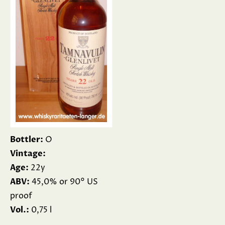
Bottler:
O
Vintage:
Age:
22y
ABV:
45,0% or 90° US
proof
Vol.:
0,75 l