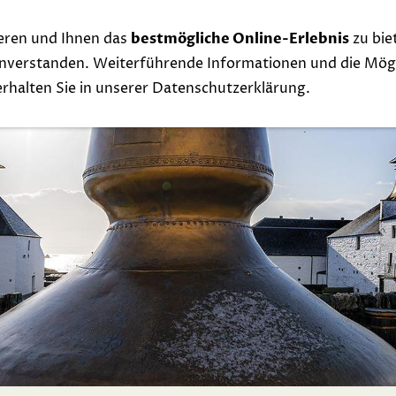
eren und Ihnen das
bestmögliche Online-Erlebnis
zu bie
Whisky
Events
Links
Contact
Exclu
einverstanden. Weiterführende Informationen und die Mögl
 erhalten Sie in unserer Datenschutzerklärung.