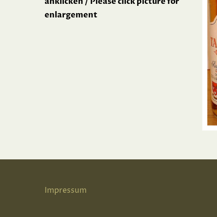
anklicken / Please click picture for
enlargement
Impressum
Datenschutz