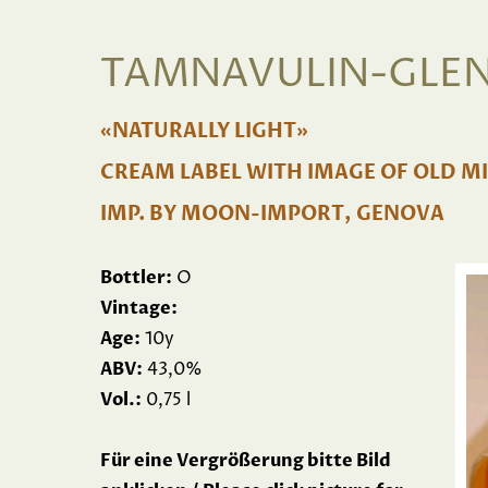
TAMNAVULIN-GLENL
«NATURALLY LIGHT»
CREAM LABEL WITH IMAGE OF OLD MI
IMP. BY MOON-IMPORT, GENOVA
Bottler:
O
Vintage:
Age:
10y
ABV:
43,0%
Vol.:
0,75 l
Für eine Vergrößerung bitte Bild