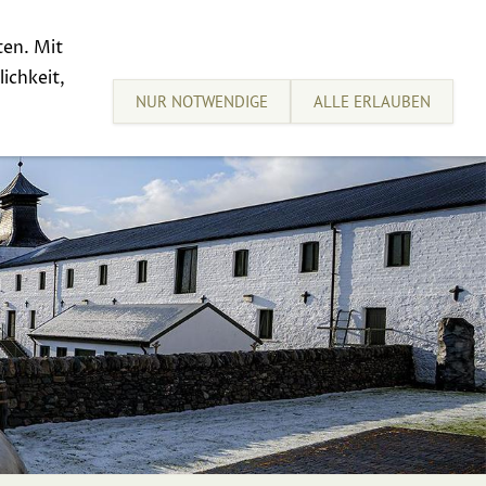
ten. Mit
sive Tastings
Sell your Whisky
ichkeit,
NUR NOTWENDIGE
ALLE ERLAUBEN