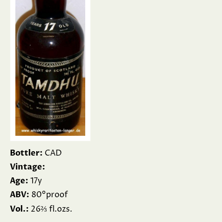
Bottler:
CAD
Vintage:
Age:
17y
ABV:
80°proof
⅔
Vol.:
26
fl.ozs.