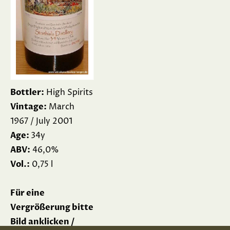
Bottler:
High Spirits
Vintage:
March
1967 / July 2001
Age:
34y
ABV:
46,0%
Vol.:
0,75 l
Für eine
Vergrößerung bitte
Bild anklicken /