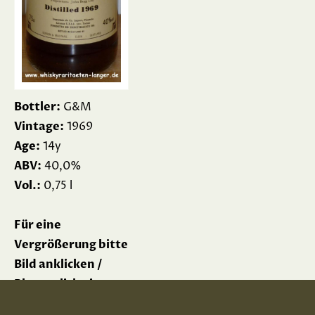
Bottler:
G&M
Vintage:
1969
Age:
14y
ABV:
40,0%
Vol.:
0,75 l
Für eine
Vergrößerung bitte
Bild anklicken /
Please click picture
for enlargement