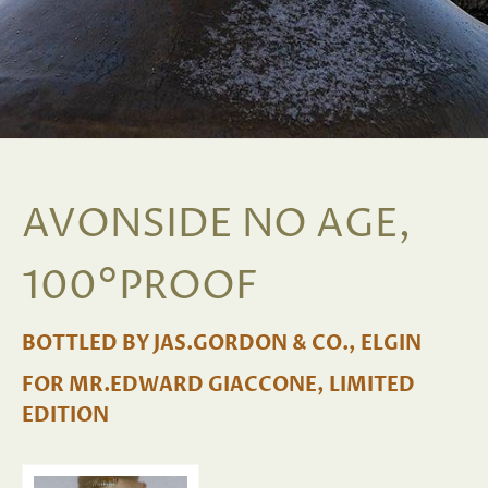
AVONSIDE NO AGE,
100°PROOF
BOTTLED BY JAS.GORDON & CO., ELGIN
FOR MR.EDWARD GIACCONE, LIMITED
EDITION