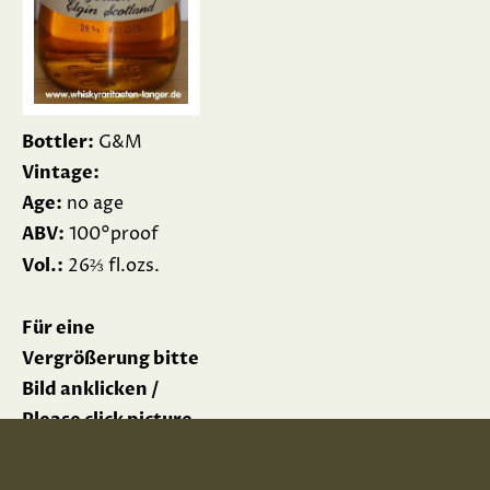
Bottler:
G&M
Vintage:
Age:
no age
ABV:
100°proof
⅔
Vol.:
26
fl.ozs.
Für eine
Vergrößerung bitte
Bild anklicken /
Please click picture
for enlargement