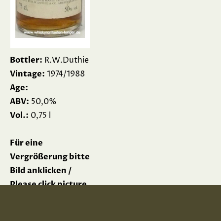
Bottler:
R.W.Duthie
Vintage:
1974/1988
Age:
ABV:
50,0%
Vol.:
0,75 l
Für eine
Vergrößerung bitte
Bild anklicken /
Please click picture
for enlargement