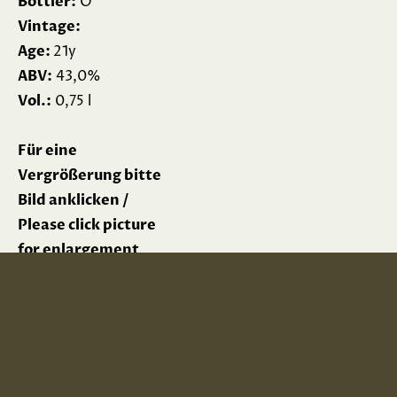
Bottler:
O
Vintage:
Age:
21y
ABV:
43,0%
Vol.:
0,75 l
Für eine
Vergrößerung bitte
Bild anklicken /
Please click picture
for enlargement
Impressum
Datenschutz