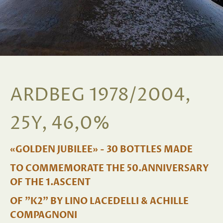
ARDBEG 1978/2004,
25Y, 46,0%
«GOLDEN JUBILEE» - 30 BOTTLES MADE
TO COMMEMORATE THE 50.ANNIVERSARY
OF THE 1.ASCENT
OF "K2" BY LINO LACEDELLI & ACHILLE
COMPAGNONI