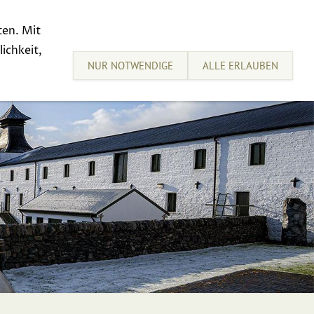
ten. Mit
sive Tastings
Sell your Whisky
ichkeit,
NUR NOTWENDIGE
ALLE ERLAUBEN