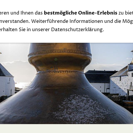
eren und Ihnen das
bestmögliche Online-Erlebnis
zu bie
Whisky
Events
Links
Contact
Exclu
einverstanden. Weiterführende Informationen und die Mögl
 erhalten Sie in unserer Datenschutzerklärung.