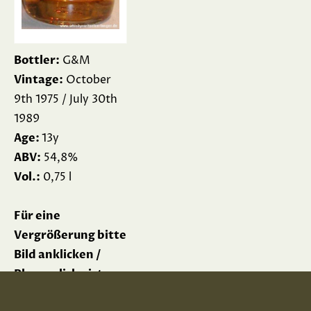
Bottler:
G&M
Vintage:
October
9th 1975 / July 30th
1989
Age:
13y
ABV:
54,8%
Vol.:
0,75 l
Für eine
Vergrößerung bitte
Bild anklicken /
Please click picture
for enlargement