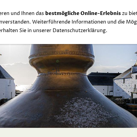
eren und Ihnen das
bestmögliche Online-Erlebnis
zu bie
Whisky
Events
Links
Contact
Exclu
einverstanden. Weiterführende Informationen und die Mögl
 erhalten Sie in unserer Datenschutzerklärung.