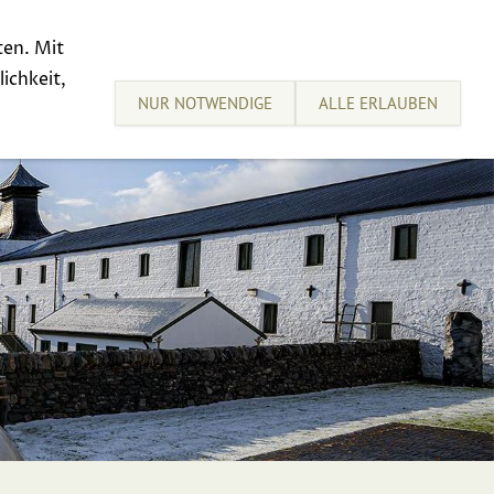
ten. Mit
sive Tastings
Sell your Whisky
ichkeit,
NUR NOTWENDIGE
ALLE ERLAUBEN