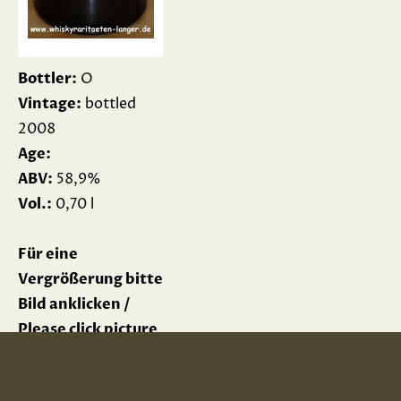
Bottler:
O
Vintage:
bottled
2008
Age:
ABV:
58,9%
Vol.:
0,70 l
Für eine
Vergrößerung bitte
Bild anklicken /
Please click picture
for enlargement