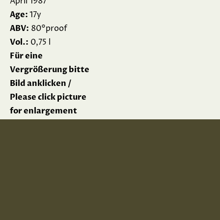
April 1987
Age:
17y
ABV:
80°proof
Vol.:
0,75 l
Für eine
Vergrößerung bitte
Bild anklicken /
Please click picture
for enlargement
Impressum
Datenschutz
Terms & Conditions