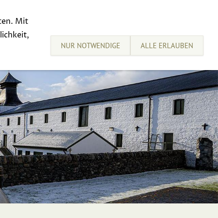
ten. Mit
sive Tastings
Sell your Whisky
ichkeit,
NUR NOTWENDIGE
ALLE ERLAUBEN