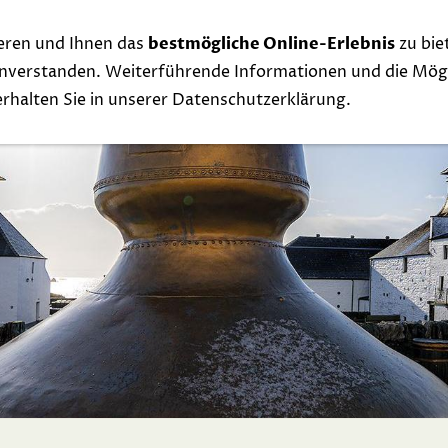
eren und Ihnen das
bestmögliche Online-Erlebnis
zu bie
Whisky
Events
Links
Contact
Exclu
einverstanden. Weiterführende Informationen und die Mögl
 erhalten Sie in unserer Datenschutzerklärung.