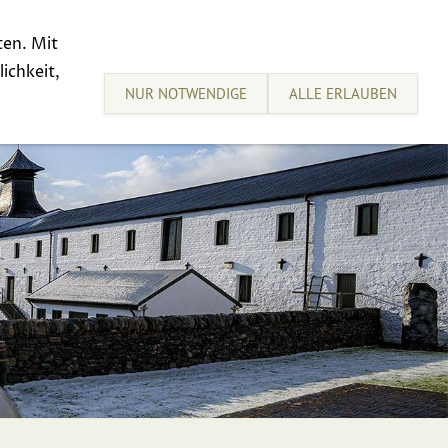
ten. Mit
sive Tastings
Sell your Whisky
ichkeit,
NUR NOTWENDIGE
ALLE ERLAUBEN