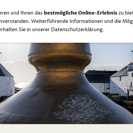
eren und Ihnen das
bestmögliche Online-Erlebnis
zu bie
Whisky
Events
Links
Contact
Exclu
einverstanden. Weiterführende Informationen und die Mögl
 erhalten Sie in unserer Datenschutzerklärung.