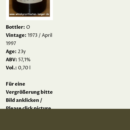
Bottler:
O
Vintage:
1973 / April
1997
Age:
23y
ABV:
57,1%
Vol.:
0,70 l
Für eine
Vergrößerung bitte
Bild anklicken /
Please click picture
for enlargement