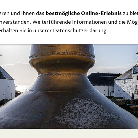
eren und Ihnen das
bestmögliche Online-Erlebnis
zu bie
Whisky
Events
Links
Contact
Exclu
einverstanden. Weiterführende Informationen und die Mögl
 erhalten Sie in unserer Datenschutzerklärung.