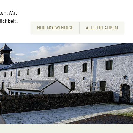
ten. Mit
sive Tastings
Sell your Whisky
ichkeit,
NUR NOTWENDIGE
ALLE ERLAUBEN