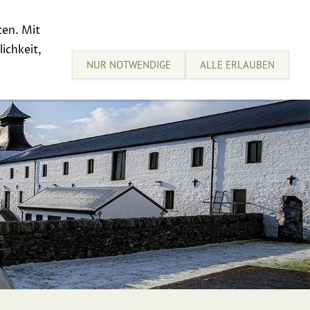
ten. Mit
sive Tastings
Sell your Whisky
ichkeit,
NUR NOTWENDIGE
ALLE ERLAUBEN