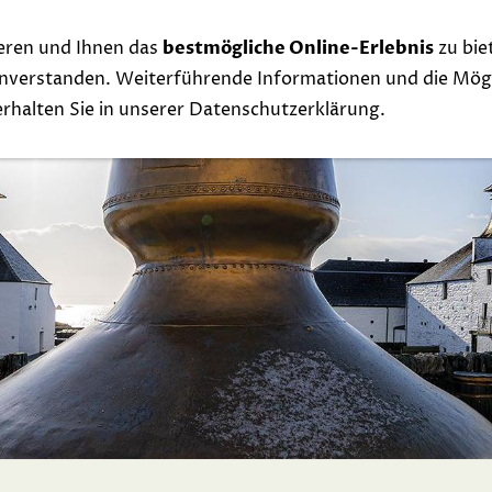
eren und Ihnen das
bestmögliche Online-Erlebnis
zu bie
Whisky
Events
Links
Contact
Exclu
einverstanden. Weiterführende Informationen und die Mögl
 erhalten Sie in unserer Datenschutzerklärung.