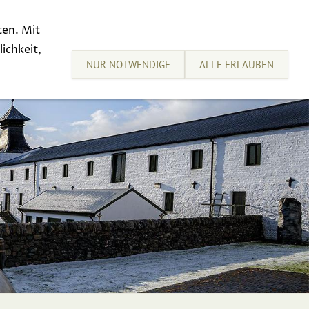
ten. Mit
sive Tastings
Sell your Whisky
ichkeit,
NUR NOTWENDIGE
ALLE ERLAUBEN