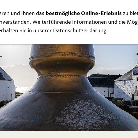
eren und Ihnen das
bestmögliche Online-Erlebnis
zu bie
Whisky
Events
Links
Contact
Exclu
einverstanden. Weiterführende Informationen und die Mögl
 erhalten Sie in unserer Datenschutzerklärung.