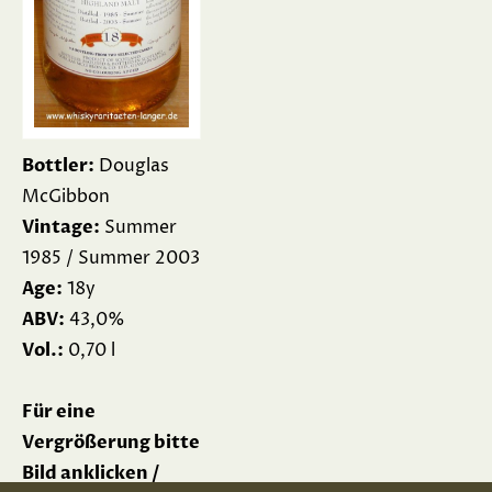
Bottler:
Douglas
McGibbon
Vintage:
Summer
1985 / Summer 2003
Age:
18y
ABV:
43,0%
Vol.:
0,70 l
Für eine
Vergrößerung bitte
Bild anklicken /