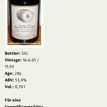
Bottler:
SIG
Vintage:
16.6.65 /
11.93
Age:
28y
ABV:
53,4%
Vol.:
0,70 l
Für eine
Vergrößerung bitte