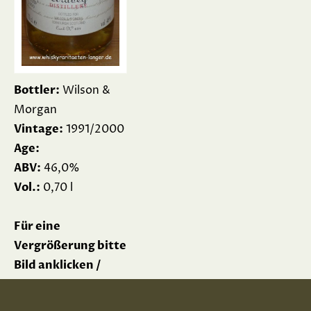
Bottler:
Wilson &
Morgan
Vintage:
1991/2000
Age:
ABV:
46,0%
Vol.:
0,70 l
Für eine
Vergrößerung bitte
Bild anklicken /
Please click picture
for enlargement