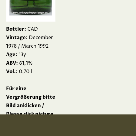
Bottler:
CAD
Vintage:
December
1978 / March 1992
Age:
13y
ABV:
61,1%
Vol.:
0,70 l
Für eine
Vergrößerung bitte
Bild anklicken /
Please click picture
for enlargement